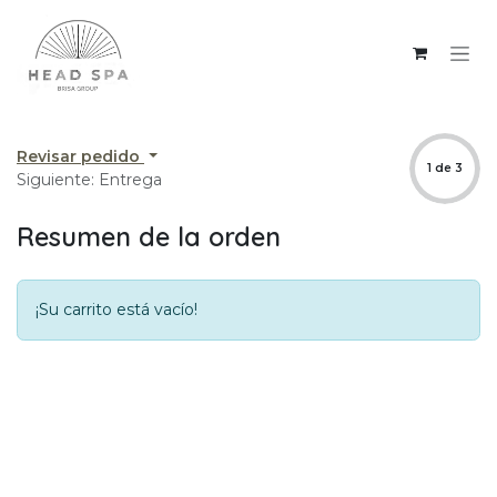
Ir al contenido
Revisar pedido
1 de 3
Siguiente: Entrega
Resumen de la orden
¡Su carrito está vacío!